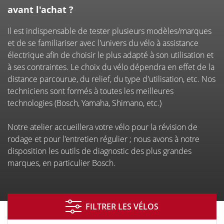
À PARIS 12
avant l'achat ?
Il est indispensable de tester plusieurs modèles/marques
et de se familiariser avec l'univers du vélo à assistance
électrique afin de choisir le plus adapté à son utilisation et
à ses contraintes. Le choix du vélo dépendra en effet de la
distance parcourue, du relief, du type d'utilisation, etc. Nos
techniciens sont formés à toutes les meilleures
technologies (Bosch, Yamaha, Shimano, etc.)
Notre atelier accueillera votre vélo pour la révision de
Financement
Entretien
Essai de
rodage et pour l'entretien régulier ; nous avons à notre
réparation
vélos
disposition les outils de diagnostic des plus grandes
marques, en particulier Bosch.
Prise de RDV
Assurance
Vélo
FILTRER LES VÉLOS
en ligne
d'occasion