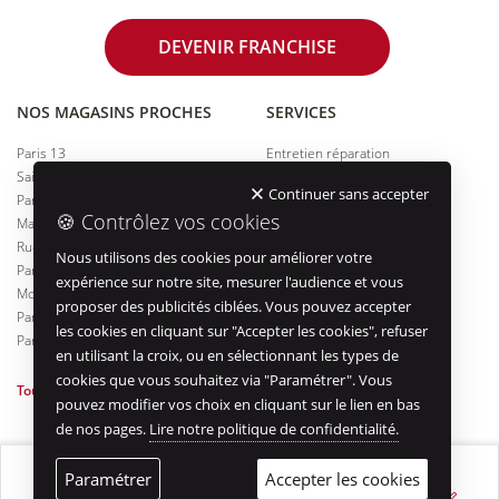
DEVENIR FRANCHISE
NOS MAGASINS PROCHES
SERVICES
Paris 13
Entretien réparation
Saint-Mandé
Essai de vélos
Continuer sans accepter
Paris 19
Financement
🍪 Contrôlez vos cookies
Maisons-Alfort
Vélo d'occasion
Rueil Malmaison
Prise de RDV en ligne
Nous utilisons des cookies pour améliorer votre
Paris 14
Assurance
expérience sur notre site, mesurer l'audience et vous
Montreuil
Entreprises & collectivités
proposer des publicités ciblées. Vous pouvez accepter
Paris 17
Vélo de courtoisie
les cookies en cliquant sur "Accepter les cookies", refuser
Paris 15
Marquage vélo
en utilisant la croix, ou en sélectionnant les types de
cookies que vous souhaitez via "Paramétrer". Vous
Tous nos magasins à Paris
Offre entreprise
pouvez modifier vos choix en cliquant sur le lien en bas
de nos pages.
Lire notre politique de confidentialité.
© 2005-2026 Cyclable -
Mentions légales
-
Gérer les cookies
Paramétrer
Accepter les cookies
APPELER