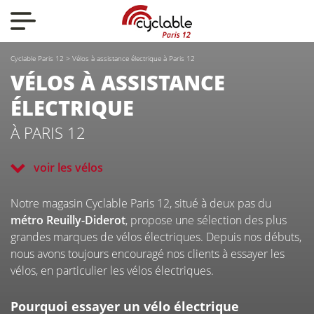
Nos actualités
Cyclable Paris 12
>
Vélos à assistance électrique à Paris 12
Nos vélos
VÉLOS
À ASSISTANCE
ÉLECTRIQUE
Qui sommes-nous ?
À PARIS 12
voir les vélos
Nous contacter
Notre magasin Cyclable Paris 12, situé à deux pas du
métro Reuilly-Diderot
, propose une sélection des plus
grandes marques de vélos électriques. Depuis nos débuts,
nous avons toujours encouragé nos clients à essayer les
vélos, en particulier les vélos électriques.
CYCLABLE
Pourquoi essayer un vélo électrique